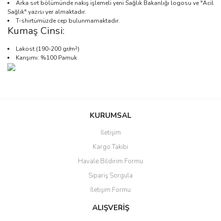
Arka sırt bölümünde nakış işlemeli yeni Sağlık Bakanlığı logosu ve "Acil
Sağlık" yazısı yer almaktadır.
T-shirtümüzde cep bulunmamaktadır.
Kumaş Cinsi:
Lakost (190-200 gr/m²)
Karışımı: %100 Pamuk
Bu ürünün fiyat bilgisi, resim, ürün açıklamalarında ve diğer
konularda yetersiz gördüğünüz noktaları öneri formunu kullanarak
Bu ürüne ilk yorumu siz yapın!
Sitemize ilk yorumu siz yapın!
tarafımıza iletebilirsiniz.
KURUMSAL
Görüş ve önerileriniz için teşekkür ederiz.
İletişim
Yorum Yaz
Deneyimini Paylaş
Kargo Takibi
Ürün resmi kalitesiz, bozuk veya görüntülenemiyor.
Havale Bildirim Formu
Ürün açıklamasında eksik bilgiler bulunuyor.
Sipariş Sorgula
Ürün bilgilerinde hatalar bulunuyor.
İletişim Formu
Ürün fiyatı diğer sitelerden daha pahalı.
Bu ürüne benzer farklı alternatifler olmalı.
ALIŞVERİŞ