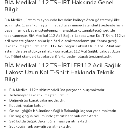
BİA Medikal 112 TSHİRT Hakkında Genel
Bilgi:
BİA Medikal, üretim misyonunda her daim kaliteye özen göstermeyi ilke
edinmiştir. 1. sınıf kumaştan imal edilerek unisex (standart) bedende hem
bayan hem de bay müşterilerimizin rahatlıkla kullanabileceği şekilde
tasarlanmıştır. BİA Medikal 112 Acil Sağlık Lakost Uzun Kol T-Shirt, 112 ve
acil serviste görev alanlar için özel olarak tasarlanmıştır. Yapısı gereği
lakost kumaştan üretilen bu 112 Acil Sağlık Lakost Uzun Kol T-Shirt yaz
aylarında size oldukça rahatlık sunacaktır. 112 Acil Sağlık Lakost Uzun
Kol T-Shirt standart kalıplarda 8 farklı beden olarak üretilmektedir.
BİA Medikal 112 TSHİRTLER112 Acil Sağlık
Lakost Uzun Kol T-Shirt Hakkında Teknik
Bilgi:
BİA Medikal 112 t-shirt modeli üst parçadan oluşmaktadır.
Terletmeyen lakost kumaştan üretilir.
Düğmeli tip klasik yaka modelidir.
Kol tipi: reglan koldur.
Ön sol göğüs bölümünde Sağlık Bakanlığı logosu yer almaktadır.
Ön sağ göğüs bölümünde çift cırt bant bulunmaktadır.
Sağ kolda Sağlık Bakanlığı arması yer almaktadır.
Sol kolda Türk bayrağı yer almaktadır.