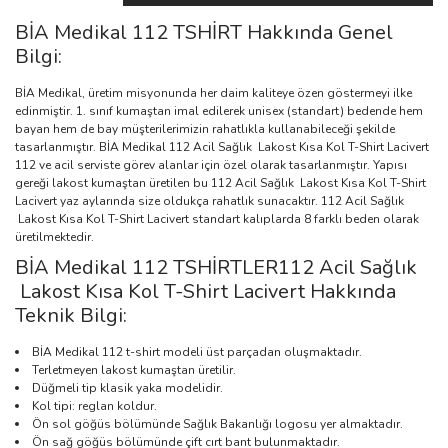
BİA Medikal 112 TSHİRT Hakkında Genel
Bilgi:
BİA Medikal, üretim misyonunda her daim kaliteye özen göstermeyi ilke
edinmiştir. 1. sınıf kumaştan imal edilerek unisex (standart) bedende hem
bayan hem de bay müşterilerimizin rahatlıkla kullanabileceği şekilde
tasarlanmıştır. BİA Medikal 112 Acil Sağlık Lakost Kısa Kol T-Shirt Lacivert
112 ve acil serviste görev alanlar için özel olarak tasarlanmıştır. Yapısı
gereği lakost kumaştan üretilen bu 112 Acil Sağlık Lakost Kısa Kol T-Shirt
Lacivert yaz aylarında size oldukça rahatlık sunacaktır. 112 Acil Sağlık
Lakost Kısa Kol T-Shirt Lacivert standart kalıplarda 8 farklı beden olarak
üretilmektedir.
BİA Medikal 112 TSHİRTLER112 Acil Sağlık
Lakost Kısa Kol T-Shirt Lacivert Hakkında
Teknik Bilgi:
BİA Medikal 112 t-shirt modeli üst parçadan oluşmaktadır.
Terletmeyen lakost kumaştan üretilir.
Düğmeli tip klasik yaka modelidir.
Kol tipi: reglan koldur.
Ön sol göğüs bölümünde Sağlık Bakanlığı logosu yer almaktadır.
Ön sağ göğüs bölümünde çift cırt bant bulunmaktadır.