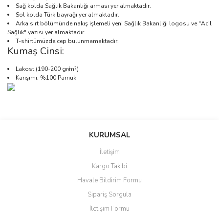
Sağ kolda Sağlık Bakanlığı arması yer almaktadır.
Sol kolda Türk bayrağı yer almaktadır.
Arka sırt bölümünde nakış işlemeli yeni Sağlık Bakanlığı logosu ve "Acil
Sağlık" yazısı yer almaktadır.
T-shirtümüzde cep bulunmamaktadır.
Kumaş Cinsi:
Lakost (190-200 gr/m²)
Karışımı: %100 Pamuk
Bu ürünün fiyat bilgisi, resim, ürün açıklamalarında ve diğer
konularda yetersiz gördüğünüz noktaları öneri formunu kullanarak
Bu ürüne ilk yorumu siz yapın!
Sitemize ilk yorumu siz yapın!
tarafımıza iletebilirsiniz.
KURUMSAL
Görüş ve önerileriniz için teşekkür ederiz.
İletişim
Yorum Yaz
Deneyimini Paylaş
Kargo Takibi
Ürün resmi kalitesiz, bozuk veya görüntülenemiyor.
Havale Bildirim Formu
Ürün açıklamasında eksik bilgiler bulunuyor.
Sipariş Sorgula
Ürün bilgilerinde hatalar bulunuyor.
İletişim Formu
Ürün fiyatı diğer sitelerden daha pahalı.