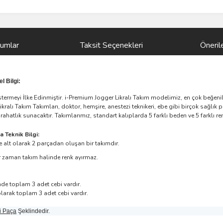
rumlar
Taksit Seçenekleri
Önerile
 Bilgi:
meyi İlke Edinmiştir. i-Premium Jogger Likralı Takım modelimiz, en çok beğenilen 
alı Takım Takımları, doktor, hemşire, anestezi teknikeri, ebe gibi birçok sağlık pe
hatlık sunacaktır. Takımlarımız, standart kalıplarda 5 farklı beden ve 5 farklı ren
 Teknik Bilgi:
e alt olarak 2 parçadan oluşan bir takımdır.
bir zaman takım halinde renk ayırmaz.
e toplam 3 adet cebi vardır.
larak toplam 3 adet cebi vardır.
li Paça
Şeklindedir.