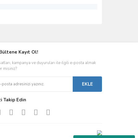
ımıza iletebilirsiniz.
Bültene Kayıt Ol!
satları, kampanya ve duyuruları ile ilgili e-posta almak
er misiniz?
EKLE
zi Takip Edin