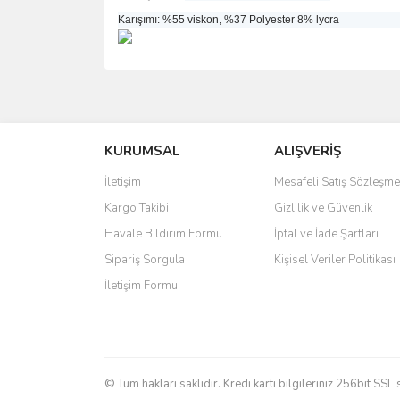
Karışımı: %55 viskon, %37 Polyester 8% lycra
Bu ürünün fiyat bilgisi, resim, ürün açıklamalarında 
Görüş ve önerileriniz için teşekkür ederiz.
KURUMSAL
ALIŞVERİŞ
Ürün resmi kalitesiz, bozuk veya görüntülenemiyo
Ürün açıklamasında eksik bilgiler bulunuyor.
İletişim
Mesafeli Satış Sözleşme
Ürün bilgilerinde hatalar bulunuyor.
Kargo Takibi
Gizlilik ve Güvenlik
Ürün fiyatı diğer sitelerden daha pahalı.
Havale Bildirim Formu
İptal ve İade Şartları
Bu ürüne benzer farklı alternatifler olmalı.
Sipariş Sorgula
Kişisel Veriler Politikası
İletişim Formu
© Tüm hakları saklıdır. Kredi kartı bilgileriniz 256bit SSL 