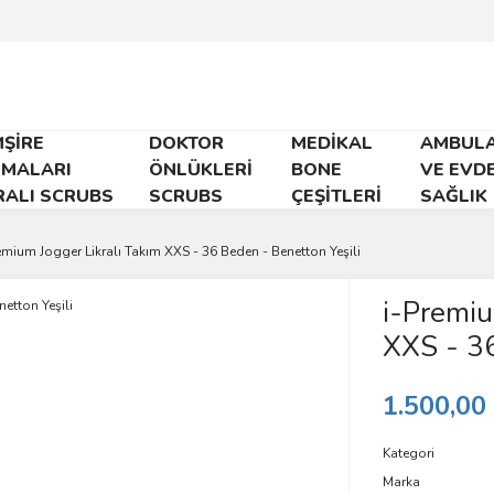
ŞİRE
DOKTOR
MEDİKAL
AMBUL
RMALARI
ÖNLÜKLERİ
BONE
VE EVD
RALI SCRUBS
SCRUBS
ÇEŞİTLERİ
SAĞLIK
emium Jogger Likralı Takım XXS - 36 Beden - Benetton Yeşili
i-Premiu
XXS - 36
1.500,00
Kategori
Marka