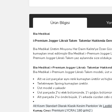
Ürün Bilgisi
Yo
Bia Medikal
i-Premium Jogger Likralı Takım
Takımlar Hakkında Genel
Bia Medikal Üretim Misyonu Her Daim Kalite'ye Özen Göster
kumaştan imal edilmiştir Bia Medikal i-Premium Jogger Likr
Premium Jogger Likralı Takım yaz aylarında size oldukça ra
Bia Medikal i-Premium Jogger Likralı Takımlar Hakkında
Bia Medikal i-Premium Jogger Likralı Takım modeli, üst v
Alt ve üst parçalar aynı renk kumaştan üretilir ve hiç
Terletmeyen Spring kumaştan üretilir.
Üst model v yakadır
Üst parçada 2'si etek bölümünde, 1'i göğüs bölümünd
Alt parçada 2'si önde büyük, 1'i arkada cüzdan cebi o
Alt Kısım Standart Olarak Klasik Kesim Pantolon Ve
Lastik
Kumaş Cinsi:
Premium LYCRA ( 180 gr/m2 )