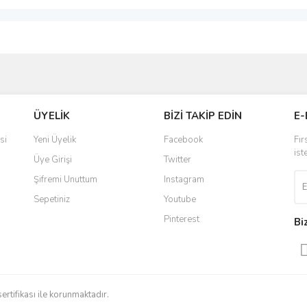
ve diğer konularda yetersiz gördüğünüz noktaları öneri formunu kullanarak taraf
Bu ürüne ilk yorumu siz yapın!
Sitemize ilk yorumu siz yapın!
ÜYELİK
BİZİ TAKİP EDİN
E-
r.
Yorum Yaz
Deneyimini Paylaş
si
Yeni Üyelik
Facebook
Fır
ist
Üye Girişi
Twitter
Şifremi Unuttum
Instagram
Sepetiniz
Youtube
Pinterest
Bi
Gönder
sertifikası ile korunmaktadır.