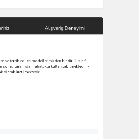
riniz
Alışveriş Deneyimi
ve tercih edilen modellerimizden biridir. 1. sınıf
rsoneli tarafından rahatlıkla kullanılabilmektedir.i-
k olarak üretilmektedir.