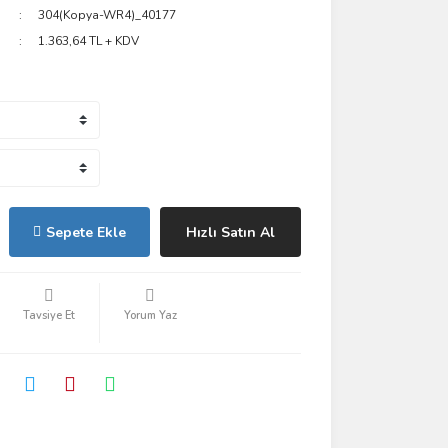
304(Kopya-WR4)_40177
1.363,64 TL + KDV
Sepete Ekle
Hızlı Satın Al
Tavsiye Et
Yorum Yaz