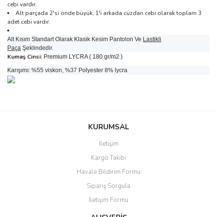
cebi vardır.
Alt parçada 2'si önde büyük, 1'i arkada cüzdan cebi olarak toplam 3
adet cebi vardır.
Alt Kısım Standart Olarak Klasik Kesim Pantolon Ve
Lastikli
Paça
Şeklindedir.
Kumaş Cinsi:
Premium LYCRA ( 180 gr/m2 )
Karışımı: %55 viskon, %37 Polyester 8% lycra
Bu ürünün fiyat bilgisi, resim, ürün açıklamalarında ve diğer
konularda yetersiz gördüğünüz noktaları öneri formunu kullanarak
Bu ürüne ilk yorumu siz yapın!
Sitemize ilk yorumu siz yapın!
tarafımıza iletebilirsiniz.
KURUMSAL
Görüş ve önerileriniz için teşekkür ederiz.
İletişim
Yorum Yaz
Deneyimini Paylaş
Kargo Takibi
Ürün resmi kalitesiz, bozuk veya görüntülenemiyor.
Havale Bildirim Formu
Ürün açıklamasında eksik bilgiler bulunuyor.
Sipariş Sorgula
Ürün bilgilerinde hatalar bulunuyor.
İletişim Formu
Ürün fiyatı diğer sitelerden daha pahalı.
Bu ürüne benzer farklı alternatifler olmalı.