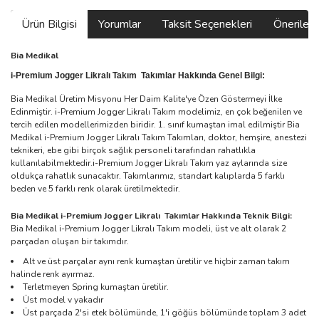
Ürün Bilgisi
Yorumlar
Taksit Seçenekleri
Önerilerin
Bia Medikal
i-Premium Jogger Likralı Takım
Takımlar Hakkında Genel Bilgi:
Bia Medikal Üretim Misyonu Her Daim Kalite'ye Özen Göstermeyi İlke
Edinmiştir. i-Premium Jogger Likralı Takım modelimiz, en çok beğenilen ve
tercih edilen modellerimizden biridir. 1. sınıf kumaştan imal edilmiştir Bia
Medikal i-Premium Jogger Likralı Takım Takımları, doktor, hemşire, anestezi
teknikeri, ebe gibi birçok sağlık personeli tarafından rahatlıkla
kullanılabilmektedir.i-Premium Jogger Likralı Takım yaz aylarında size
oldukça rahatlık sunacaktır. Takımlarımız, standart kalıplarda 5 farklı
beden ve 5 farklı renk olarak üretilmektedir.
Bia Medikal i-Premium Jogger Likralı Takımlar Hakkında Teknik Bilgi:
Bia Medikal i-Premium Jogger Likralı Takım modeli, üst ve alt olarak 2
parçadan oluşan bir takımdır.
Alt ve üst parçalar aynı renk kumaştan üretilir ve hiçbir zaman takım
halinde renk ayırmaz.
Terletmeyen Spring kumaştan üretilir.
Üst model v yakadır
Üst parçada 2'si etek bölümünde, 1'i göğüs bölümünde toplam 3 adet