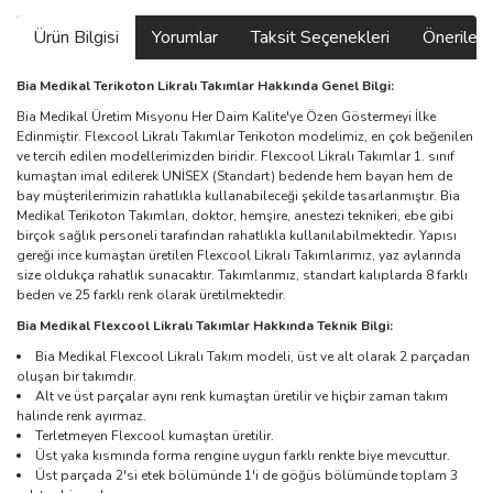
Ürün Bilgisi
Yorumlar
Taksit Seçenekleri
Önerilerin
Bia Medikal Terikoton Likralı Takımlar Hakkında Genel Bilgi:
Bia Medikal Üretim Misyonu Her Daim Kalite'ye Özen Göstermeyi İlke
Edinmiştir. Flexcool Likralı Takımlar Terikoton modelimiz, en çok beğenilen
ve tercih edilen modellerimizden biridir. Flexcool Likralı Takımlar 1. sınıf
kumaştan imal edilerek UNİSEX (Standart) bedende hem bayan hem de
bay müşterilerimizin rahatlıkla kullanabileceği şekilde tasarlanmıştır. Bia
Medikal Terikoton Takımları, doktor, hemşire, anestezi teknikeri, ebe gibi
birçok sağlık personeli tarafından rahatlıkla kullanılabilmektedir. Yapısı
gereği ince kumaştan üretilen Flexcool Likralı Takımlarımız, yaz aylarında
size oldukça rahatlık sunacaktır. Takımlarımız, standart kalıplarda 8 farklı
beden ve 25 farklı renk olarak üretilmektedir.
Bia Medikal Flexcool Likralı Takımlar Hakkında Teknik Bilgi:
Bia Medikal Flexcool Likralı Takım modeli, üst ve alt olarak 2 parçadan
oluşan bir takımdır.
Alt ve üst parçalar aynı renk kumaştan üretilir ve hiçbir zaman takım
halinde renk ayırmaz.
Terletmeyen Flexcool kumaştan üretilir.
Üst yaka kısmında forma rengine uygun farklı renkte biye mevcuttur.
Üst parçada 2'si etek bölümünde 1'i de göğüs bölümünde toplam 3