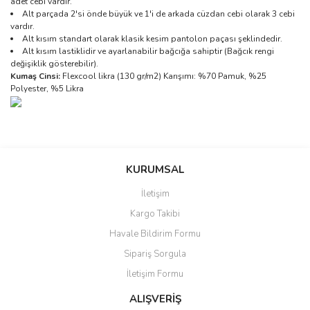
adet cebi vardır.
Alt parçada 2'si önde büyük ve 1'i de arkada cüzdan cebi olarak 3 cebi
vardır.
Alt kısım standart olarak klasik kesim pantolon paçası şeklindedir.
Alt kısım lastiklidir ve ayarlanabilir bağcığa sahiptir (Bağcık rengi
değişiklik gösterebilir).
Kumaş Cinsi:
Flexcool likra (130 gr/m2) Karışımı: %70 Pamuk, %25
Polyester, %5 Likra
Bu ürünün fiyat bilgisi, resim, ürün açıklamalarında ve diğer
konularda yetersiz gördüğünüz noktaları öneri formunu kullanarak
Bu ürüne ilk yorumu siz yapın!
Sitemize ilk yorumu siz yapın!
tarafımıza iletebilirsiniz.
KURUMSAL
Görüş ve önerileriniz için teşekkür ederiz.
İletişim
Yorum Yaz
Deneyimini Paylaş
Kargo Takibi
Ürün resmi kalitesiz, bozuk veya görüntülenemiyor.
Havale Bildirim Formu
Ürün açıklamasında eksik bilgiler bulunuyor.
Sipariş Sorgula
Ürün bilgilerinde hatalar bulunuyor.
İletişim Formu
Ürün fiyatı diğer sitelerden daha pahalı.
Bu ürüne benzer farklı alternatifler olmalı.
ALIŞVERİŞ