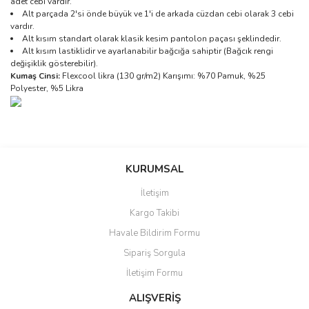
adet cebi vardır.
Alt parçada 2'si önde büyük ve 1'i de arkada cüzdan cebi olarak 3 cebi
vardır.
Alt kısım standart olarak klasik kesim pantolon paçası şeklindedir.
Alt kısım lastiklidir ve ayarlanabilir bağcığa sahiptir (Bağcık rengi
değişiklik gösterebilir).
Kumaş Cinsi:
Flexcool likra (130 gr/m2) Karışımı: %70 Pamuk, %25
Polyester, %5 Likra
Bu ürünün fiyat bilgisi, resim, ürün açıklamalarında ve diğer
konularda yetersiz gördüğünüz noktaları öneri formunu kullanarak
Bu ürüne ilk yorumu siz yapın!
Sitemize ilk yorumu siz yapın!
tarafımıza iletebilirsiniz.
KURUMSAL
Görüş ve önerileriniz için teşekkür ederiz.
İletişim
Yorum Yaz
Deneyimini Paylaş
Kargo Takibi
Ürün resmi kalitesiz, bozuk veya görüntülenemiyor.
Havale Bildirim Formu
Ürün açıklamasında eksik bilgiler bulunuyor.
Sipariş Sorgula
Ürün bilgilerinde hatalar bulunuyor.
İletişim Formu
Ürün fiyatı diğer sitelerden daha pahalı.
Bu ürüne benzer farklı alternatifler olmalı.
ALIŞVERİŞ