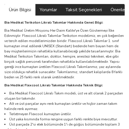
Ürün Bilgisi
Yorumlar
Taksit Seçenekleri
Önerilerin
Bia Medikal Terikoton Likralı Takımlar Hakkında Genel Bilgi:
Bia Medikal Üretim Misyonu Her Daim Kalite'ye Özen Göstermeyi İlke
Edinmiştir. Flexcool Likralı Takımlar Terikoton modelimiz, en çok beğenilen
ve tercih edilen modellerimizden biridir. Flexcool Likralı Takımlar 1. sınıf
kumaştan imal edilerek UNİSEX (Standart) bedende hem bayan hem de
bay müşterilerimizin rahatlıkla kullanabileceği şekilde tasarlanmıştır. Bia
Medikal Terikoton Takımları, doktor, hemşire, anestezi teknikeri, ebe gibi
birçok sağlık personeli tarafından rahatlıkla kullanılabilmektedir. Yapısı
gereği ince kumaştan üretilen Flexcool Likralı Takımlarımız, yaz aylarında
size oldukça rahatlık sunacaktır. Takımlarımız, standart kalıplarda 8 farklı
beden ve 25 farklı renk olarak üretilmektedir.
Bia Medikal Flexcool Likralı Takımlar Hakkında Teknik Bilgi:
Bia Medikal Flexcool Likralı Takım modeli, üst ve alt olarak 2 parçadan
oluşan bir takımdır.
Alt ve üst parçalar aynı renk kumaştan üretilir ve hiçbir zaman takım
halinde renk ayırmaz.
Terletmeyen Flexcool kumaştan üretilir.
Üst yaka kısmında forma rengine uygun farklı renkte biye mevcuttur.
Üst parçada 2'si etek bölümünde 1'i de göğüs bölümünde toplam 3