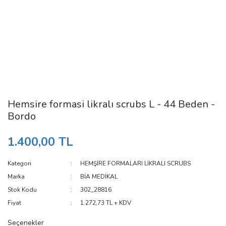
Hemsire formasi likralı scrubs L - 44 Beden -
Bordo
1.400,00 TL
Kategori
HEMŞİRE FORMALARI LİKRALI SCRUBS
Marka
BİA MEDİKAL
Stok Kodu
302_28816
Fiyat
1.272,73 TL + KDV
Seçenekler